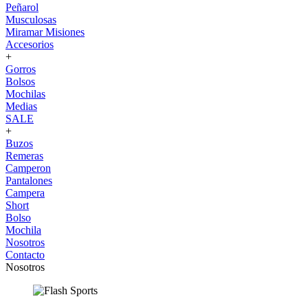
Peñarol
Musculosas
Miramar Misiones
Accesorios
+
Gorros
Bolsos
Mochilas
Medias
SALE
+
Buzos
Remeras
Camperon
Pantalones
Campera
Short
Bolso
Mochila
Nosotros
Contacto
Nosotros