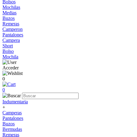
Bolsos
Mochilas
Medias
Buzos
Remeras
Camperon
Pantalones
Campera
Short
Bolso
Mochila
Acceder
0
0
Indumentaria
+
Camperas
Pantalones
Buzos
Bermudas
Remeras