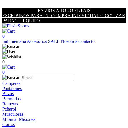
ENVÍOS A TODO EL PAÍS
ESCRIBINOS PARA TU COMPRA INDIVIDUAL O COTIZAR
PARA TU EQUIPO
0
Indumentaria
Accesorios
SALE
Nosotros
Contacto
0
0
Camperas
Pantalones
Buzos
Bermudas
Remeras
Peñarol
Musculosas
Miramar Misiones
Gorros