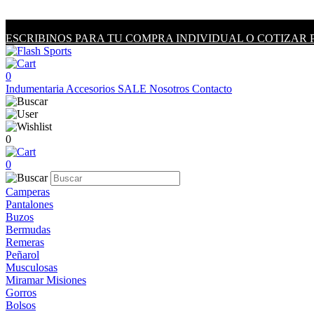
ESCRIBINOS PARA TU COMPRA INDIVIDUAL O COTIZAR 
0
Indumentaria
Accesorios
SALE
Nosotros
Contacto
0
0
Camperas
Pantalones
Buzos
Bermudas
Remeras
Peñarol
Musculosas
Miramar Misiones
Gorros
Bolsos