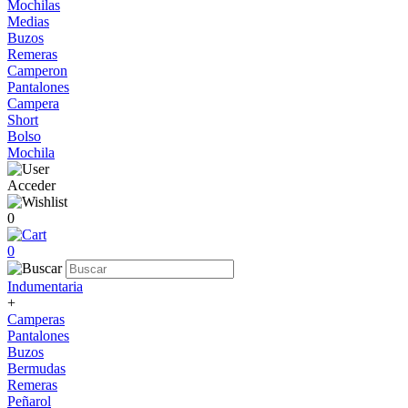
Mochilas
Medias
Buzos
Remeras
Camperon
Pantalones
Campera
Short
Bolso
Mochila
Acceder
0
0
Indumentaria
+
Camperas
Pantalones
Buzos
Bermudas
Remeras
Peñarol