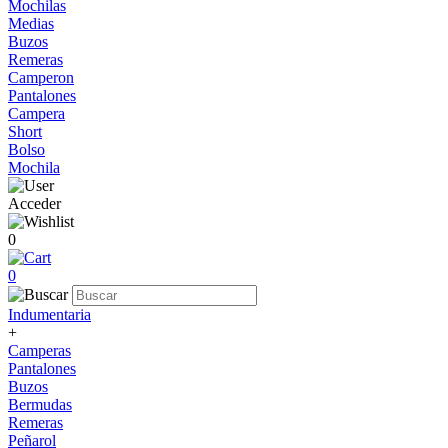
Mochilas
Medias
Buzos
Remeras
Camperon
Pantalones
Campera
Short
Bolso
Mochila
Acceder
0
0
Indumentaria
+
Camperas
Pantalones
Buzos
Bermudas
Remeras
Peñarol