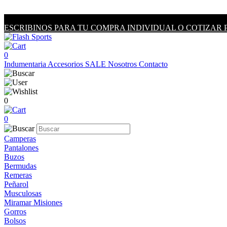
ESCRIBINOS PARA TU COMPRA INDIVIDUAL O COTIZAR 
0
Indumentaria
Accesorios
SALE
Nosotros
Contacto
0
0
Camperas
Pantalones
Buzos
Bermudas
Remeras
Peñarol
Musculosas
Miramar Misiones
Gorros
Bolsos