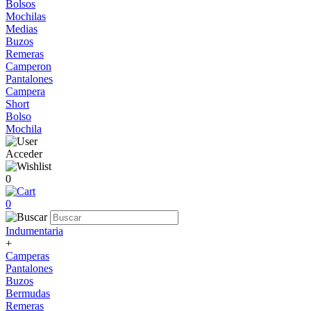
Bolsos
Mochilas
Medias
Buzos
Remeras
Camperon
Pantalones
Campera
Short
Bolso
Mochila
Acceder
0
0
Indumentaria
+
Camperas
Pantalones
Buzos
Bermudas
Remeras