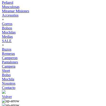
Peñarol
Musculosas
Miramar Misiones
Accesorios
+
Gorros
Bolsos
Mochilas
Medias
SALE
+
Buzos
Remeras
Camperon
Pantalones
Campera
Short
Bolso
Mochila
Nosotros
Contacto
Volver