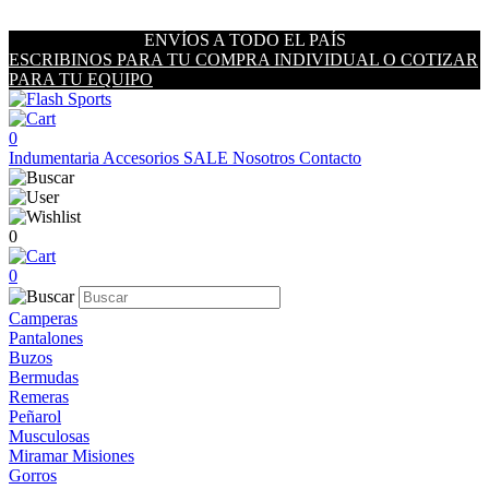
ENVÍOS A TODO EL PAÍS
ESCRIBINOS PARA TU COMPRA INDIVIDUAL O COTIZAR
PARA TU EQUIPO
0
Indumentaria
Accesorios
SALE
Nosotros
Contacto
0
0
Camperas
Pantalones
Buzos
Bermudas
Remeras
Peñarol
Musculosas
Miramar Misiones
Gorros