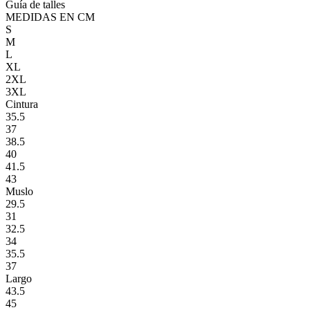
Guía de talles
MEDIDAS EN CM
S
M
L
XL
2XL
3XL
Cintura
35.5
37
38.5
40
41.5
43
Muslo
29.5
31
32.5
34
35.5
37
Largo
43.5
45