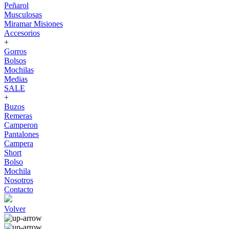
Peñarol
Musculosas
Miramar Misiones
Accesorios
+
Gorros
Bolsos
Mochilas
Medias
SALE
+
Buzos
Remeras
Camperon
Pantalones
Campera
Short
Bolso
Mochila
Nosotros
Contacto
Volver