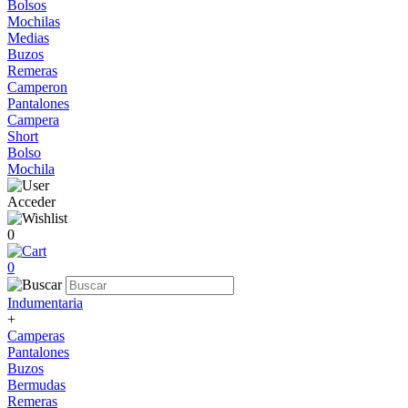
Bolsos
Mochilas
Medias
Buzos
Remeras
Camperon
Pantalones
Campera
Short
Bolso
Mochila
Acceder
0
0
Indumentaria
+
Camperas
Pantalones
Buzos
Bermudas
Remeras