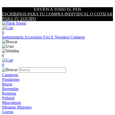
ENVÍOS A TODO EL PAÍS
ESCRIBINOS PARA TU COMPRA INDIVIDUAL O COTIZAR
PARA TU EQUIPO
0
Indumentaria
Accesorios
SALE
Nosotros
Contacto
0
0
Camperas
Pantalones
Buzos
Bermudas
Remeras
Peñarol
Musculosas
Miramar Misiones
Gorros