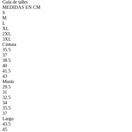
Guía de talles
MEDIDAS EN CM
S
M
L
XL
2XL
3XL
Cintura
35.5
37
38.5
40
41.5
43
Muslo
29.5
31
32.5
34
35.5
37
Largo
43.5
45