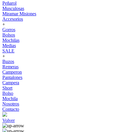
Peñarol
Musculosas
Miramar Misiones
Accesorios
+
Gorros
Bolsos
Mochilas
Medias
SALE
+
Buzos
Remeras
Camperon
Pantalones
Campera
Short
Bolso
Mochila
Nosotros
Contacto
Volver