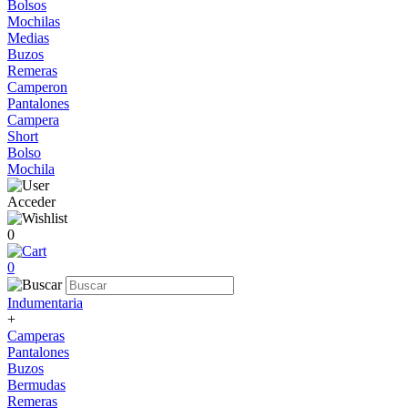
Bolsos
Mochilas
Medias
Buzos
Remeras
Camperon
Pantalones
Campera
Short
Bolso
Mochila
Acceder
0
0
Indumentaria
+
Camperas
Pantalones
Buzos
Bermudas
Remeras