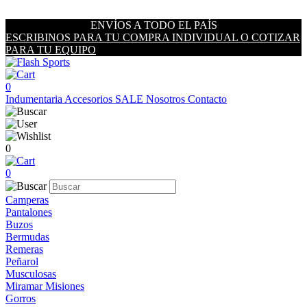
ENVÍOS A TODO EL PAÍS
ESCRIBINOS PARA TU COMPRA INDIVIDUAL O COTIZAR
PARA TU EQUIPO
0
Indumentaria
Accesorios
SALE
Nosotros
Contacto
0
0
Camperas
Pantalones
Buzos
Bermudas
Remeras
Peñarol
Musculosas
Miramar Misiones
Gorros