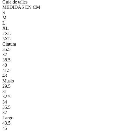
Guía de talles
MEDIDAS EN CM
S
M
L
XL
2XL
3XL
Cintura
35.5
37
38.5
40
41.5
43
Muslo
29.5
31
32.5
34
35.5
37
Largo
43.5
45