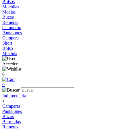
Bolsos
Mochilas
Medias
Buzos
Remeras
Camperon
Pantalones
Campera
Short
Bolso
Mochila
Acceder
0
0
Indumentaria
+
Camperas
Pantalones
Buzos
Bermudas
Remeras