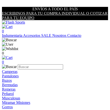
ENVÍOS A TODO EL PAÍS
ESCRIBINOS PARA TU COMPRA INDIVIDUAL O COTIZAR
PARA TU EQUIPO
0
Indumentaria
Accesorios
SALE
Nosotros
Contacto
0
0
Camperas
Pantalones
Buzos
Bermudas
Remeras
Peñarol
Musculosas
Miramar Misiones
Gorros