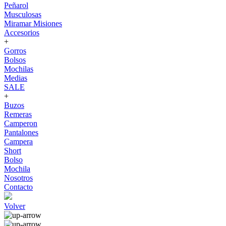
Peñarol
Musculosas
Miramar Misiones
Accesorios
+
Gorros
Bolsos
Mochilas
Medias
SALE
+
Buzos
Remeras
Camperon
Pantalones
Campera
Short
Bolso
Mochila
Nosotros
Contacto
Volver