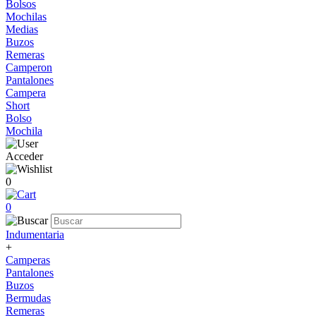
Bolsos
Mochilas
Medias
Buzos
Remeras
Camperon
Pantalones
Campera
Short
Bolso
Mochila
Acceder
0
0
Indumentaria
+
Camperas
Pantalones
Buzos
Bermudas
Remeras