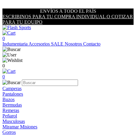
ENVÍOS A TODO EL PAÍS
ESCRIBINOS PARA TU COMPRA INDIVIDUAL O COTIZAR
PARA TU EQUIPO
0
Indumentaria
Accesorios
SALE
Nosotros
Contacto
0
0
Camperas
Pantalones
Buzos
Bermudas
Remeras
Peñarol
Musculosas
Miramar Misiones
Gorros