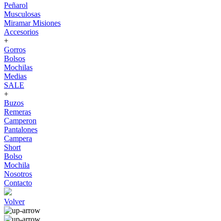
Peñarol
Musculosas
Miramar Misiones
Accesorios
+
Gorros
Bolsos
Mochilas
Medias
SALE
+
Buzos
Remeras
Camperon
Pantalones
Campera
Short
Bolso
Mochila
Nosotros
Contacto
Volver