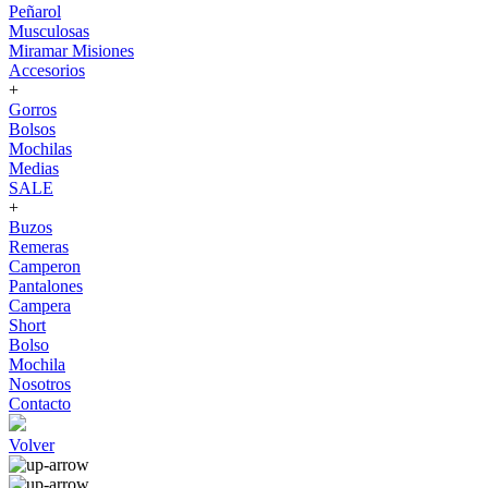
Peñarol
Musculosas
Miramar Misiones
Accesorios
+
Gorros
Bolsos
Mochilas
Medias
SALE
+
Buzos
Remeras
Camperon
Pantalones
Campera
Short
Bolso
Mochila
Nosotros
Contacto
Volver