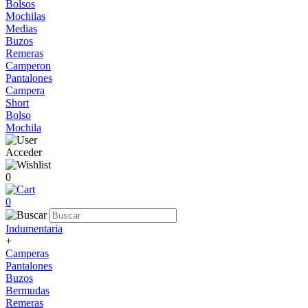
Bolsos
Mochilas
Medias
Buzos
Remeras
Camperon
Pantalones
Campera
Short
Bolso
Mochila
Acceder
0
0
Indumentaria
+
Camperas
Pantalones
Buzos
Bermudas
Remeras