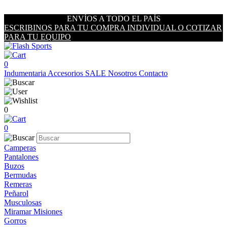
ENVÍOS A TODO EL PAÍS
ESCRIBINOS PARA TU COMPRA INDIVIDUAL O COTIZAR
PARA TU EQUIPO
0
Indumentaria
Accesorios
SALE
Nosotros
Contacto
0
0
Camperas
Pantalones
Buzos
Bermudas
Remeras
Peñarol
Musculosas
Miramar Misiones
Gorros