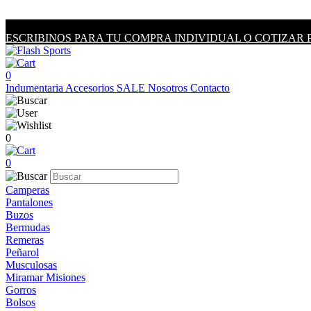
ESCRIBINOS PARA TU COMPRA INDIVIDUAL O COTIZAR 
0
Indumentaria
Accesorios
SALE
Nosotros
Contacto
0
0
Camperas
Pantalones
Buzos
Bermudas
Remeras
Peñarol
Musculosas
Miramar Misiones
Gorros
Bolsos