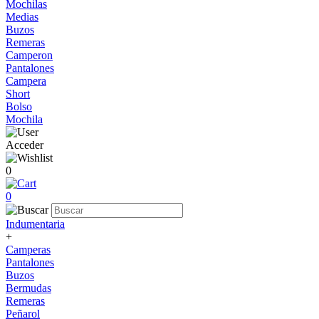
Mochilas
Medias
Buzos
Remeras
Camperon
Pantalones
Campera
Short
Bolso
Mochila
Acceder
0
0
Indumentaria
+
Camperas
Pantalones
Buzos
Bermudas
Remeras
Peñarol