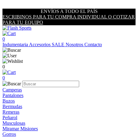
ENVÍOS A TODO EL PAÍS
ESCRIBINOS PARA TU COMPRA INDIVIDUAL O COTIZAR
PARA TU EQUIPO
0
Indumentaria
Accesorios
SALE
Nosotros
Contacto
0
0
Camperas
Pantalones
Buzos
Bermudas
Remeras
Peñarol
Musculosas
Miramar Misiones
Gorros