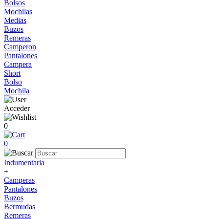
Bolsos
Mochilas
Medias
Buzos
Remeras
Camperon
Pantalones
Campera
Short
Bolso
Mochila
Acceder
0
0
Indumentaria
+
Camperas
Pantalones
Buzos
Bermudas
Remeras