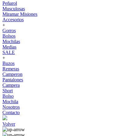
Peñarol
Musculosas
Miramar Misiones
Accesorios
+
Gorros
Bolsos
Mochilas
Medias
SALE
+
Buzos
Remeras
Camperon
Pantalones
Campera
Short
Bolso
Mochila
Nosotros
Contacto
Volver