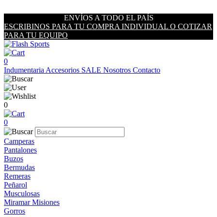
ENVÍOS A TODO EL PAÍS
ESCRIBINOS PARA TU COMPRA INDIVIDUAL O COTIZAR
PARA TU EQUIPO
0
Indumentaria
Accesorios
SALE
Nosotros
Contacto
0
0
Camperas
Pantalones
Buzos
Bermudas
Remeras
Peñarol
Musculosas
Miramar Misiones
Gorros