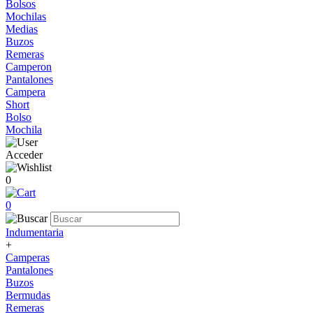
Bolsos
Mochilas
Medias
Buzos
Remeras
Camperon
Pantalones
Campera
Short
Bolso
Mochila
Acceder
0
0
Indumentaria
+
Camperas
Pantalones
Buzos
Bermudas
Remeras