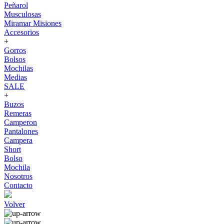
Peñarol
Musculosas
Miramar Misiones
Accesorios
+
Gorros
Bolsos
Mochilas
Medias
SALE
+
Buzos
Remeras
Camperon
Pantalones
Campera
Short
Bolso
Mochila
Nosotros
Contacto
Volver