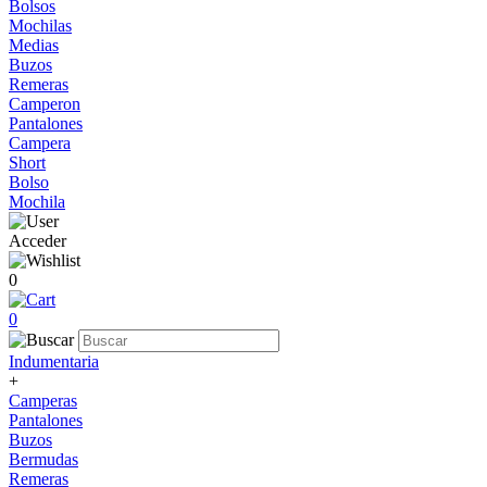
Bolsos
Mochilas
Medias
Buzos
Remeras
Camperon
Pantalones
Campera
Short
Bolso
Mochila
Acceder
0
0
Indumentaria
+
Camperas
Pantalones
Buzos
Bermudas
Remeras