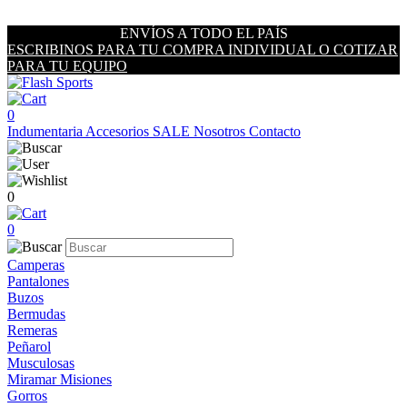
ENVÍOS A TODO EL PAÍS
ESCRIBINOS PARA TU COMPRA INDIVIDUAL O COTIZAR
PARA TU EQUIPO
0
Indumentaria
Accesorios
SALE
Nosotros
Contacto
0
0
Camperas
Pantalones
Buzos
Bermudas
Remeras
Peñarol
Musculosas
Miramar Misiones
Gorros