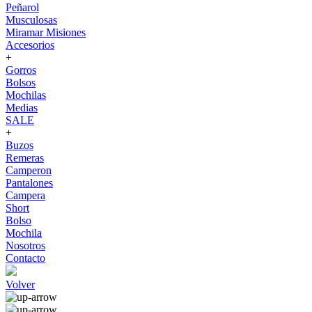
Peñarol
Musculosas
Miramar Misiones
Accesorios
+
Gorros
Bolsos
Mochilas
Medias
SALE
+
Buzos
Remeras
Camperon
Pantalones
Campera
Short
Bolso
Mochila
Nosotros
Contacto
Volver