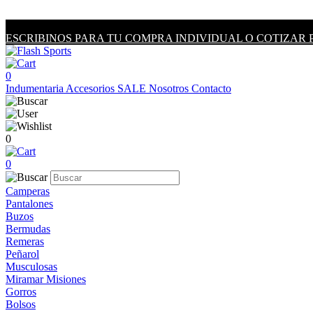
ESCRIBINOS PARA TU COMPRA INDIVIDUAL O COTIZAR 
0
Indumentaria
Accesorios
SALE
Nosotros
Contacto
0
0
Camperas
Pantalones
Buzos
Bermudas
Remeras
Peñarol
Musculosas
Miramar Misiones
Gorros
Bolsos