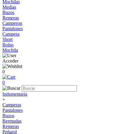
Mochilas
Medias
Buzos
Remeras
Camperon
Pantalones
Campera
Short
Bolso
Mochila
Acceder
0
0
Indumentaria
+
Camperas
Pantalones
Buzos
Bermudas
Remeras
Peñarol