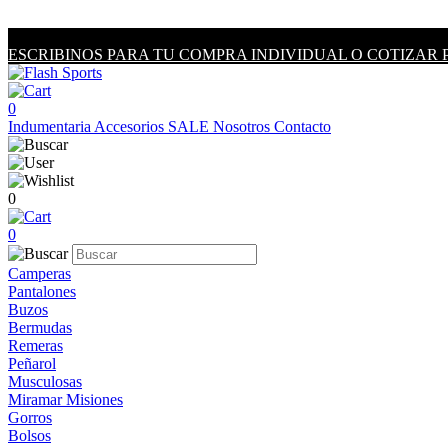
ESCRIBINOS PARA TU COMPRA INDIVIDUAL O COTIZAR 
0
Indumentaria
Accesorios
SALE
Nosotros
Contacto
0
0
Camperas
Pantalones
Buzos
Bermudas
Remeras
Peñarol
Musculosas
Miramar Misiones
Gorros
Bolsos