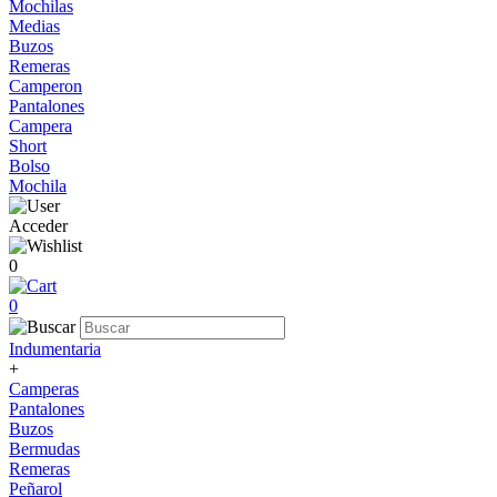
Mochilas
Medias
Buzos
Remeras
Camperon
Pantalones
Campera
Short
Bolso
Mochila
Acceder
0
0
Indumentaria
+
Camperas
Pantalones
Buzos
Bermudas
Remeras
Peñarol