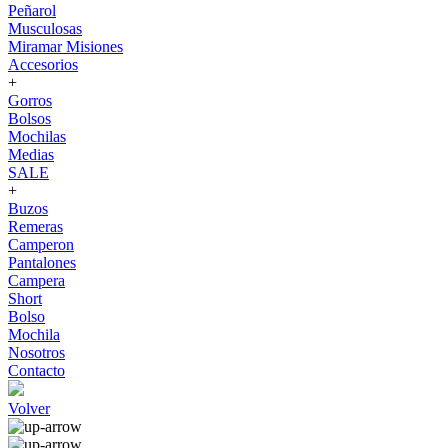
Peñarol
Musculosas
Miramar Misiones
Accesorios
+
Gorros
Bolsos
Mochilas
Medias
SALE
+
Buzos
Remeras
Camperon
Pantalones
Campera
Short
Bolso
Mochila
Nosotros
Contacto
Volver