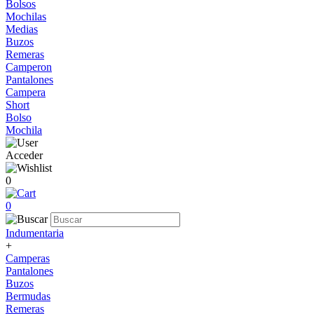
Bolsos
Mochilas
Medias
Buzos
Remeras
Camperon
Pantalones
Campera
Short
Bolso
Mochila
Acceder
0
0
Indumentaria
+
Camperas
Pantalones
Buzos
Bermudas
Remeras