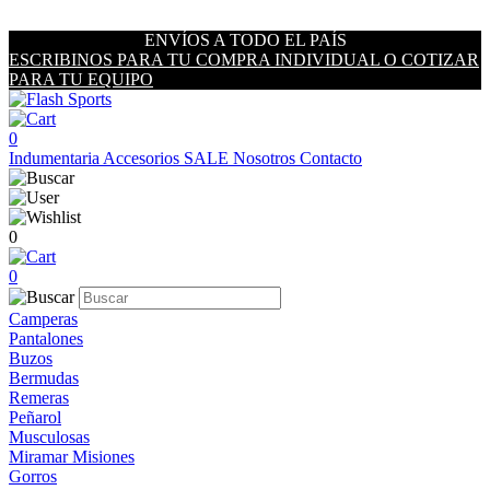
ENVÍOS A TODO EL PAÍS
ESCRIBINOS PARA TU COMPRA INDIVIDUAL O COTIZAR
PARA TU EQUIPO
0
Indumentaria
Accesorios
SALE
Nosotros
Contacto
0
0
Camperas
Pantalones
Buzos
Bermudas
Remeras
Peñarol
Musculosas
Miramar Misiones
Gorros