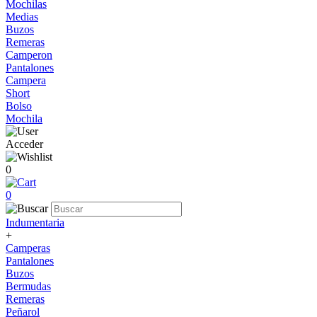
Mochilas
Medias
Buzos
Remeras
Camperon
Pantalones
Campera
Short
Bolso
Mochila
Acceder
0
0
Indumentaria
+
Camperas
Pantalones
Buzos
Bermudas
Remeras
Peñarol