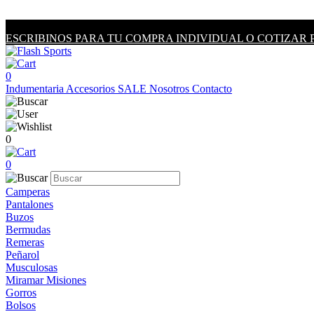
ESCRIBINOS PARA TU COMPRA INDIVIDUAL O COTIZAR 
0
Indumentaria
Accesorios
SALE
Nosotros
Contacto
0
0
Camperas
Pantalones
Buzos
Bermudas
Remeras
Peñarol
Musculosas
Miramar Misiones
Gorros
Bolsos