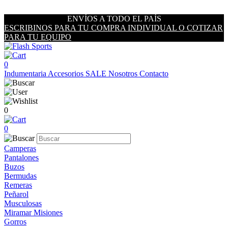
ENVÍOS A TODO EL PAÍS
ESCRIBINOS PARA TU COMPRA INDIVIDUAL O COTIZAR
PARA TU EQUIPO
0
Indumentaria
Accesorios
SALE
Nosotros
Contacto
0
0
Camperas
Pantalones
Buzos
Bermudas
Remeras
Peñarol
Musculosas
Miramar Misiones
Gorros