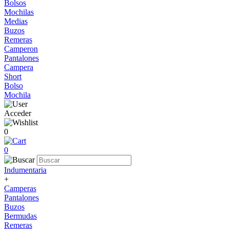
Bolsos
Mochilas
Medias
Buzos
Remeras
Camperon
Pantalones
Campera
Short
Bolso
Mochila
Acceder
0
0
Indumentaria
+
Camperas
Pantalones
Buzos
Bermudas
Remeras