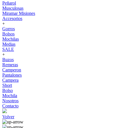
Peñarol
Musculosas
Miramar Misiones
Accesorios
+
Gorros
Bolsos
Mochilas
Medias
SALE
+
Buzos
Remeras
Camperon
Pantalones
Campera
Short
Bolso
Mochila
Nosotros
Contacto
Volver