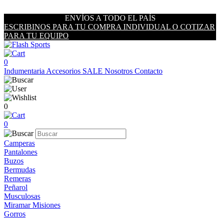
ENVÍOS A TODO EL PAÍS
ESCRIBINOS PARA TU COMPRA INDIVIDUAL O COTIZAR
PARA TU EQUIPO
0
Indumentaria
Accesorios
SALE
Nosotros
Contacto
0
0
Camperas
Pantalones
Buzos
Bermudas
Remeras
Peñarol
Musculosas
Miramar Misiones
Gorros