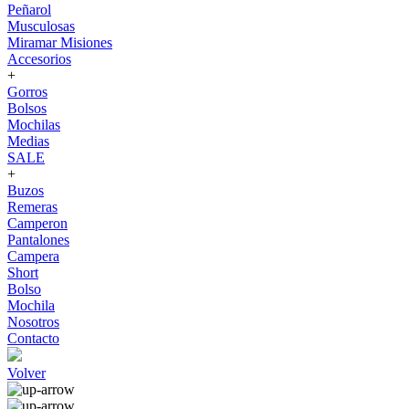
Peñarol
Musculosas
Miramar Misiones
Accesorios
+
Gorros
Bolsos
Mochilas
Medias
SALE
+
Buzos
Remeras
Camperon
Pantalones
Campera
Short
Bolso
Mochila
Nosotros
Contacto
Volver