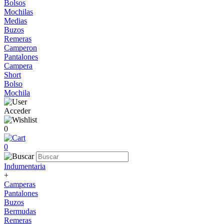
Bolsos
Mochilas
Medias
Buzos
Remeras
Camperon
Pantalones
Campera
Short
Bolso
Mochila
Acceder
0
0
Indumentaria
+
Camperas
Pantalones
Buzos
Bermudas
Remeras