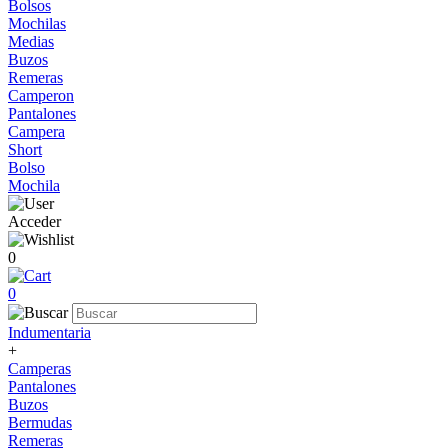
Bolsos
Mochilas
Medias
Buzos
Remeras
Camperon
Pantalones
Campera
Short
Bolso
Mochila
Acceder
0
0
Indumentaria
+
Camperas
Pantalones
Buzos
Bermudas
Remeras