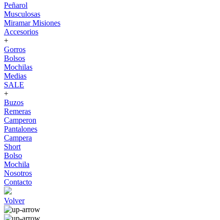
Peñarol
Musculosas
Miramar Misiones
Accesorios
+
Gorros
Bolsos
Mochilas
Medias
SALE
+
Buzos
Remeras
Camperon
Pantalones
Campera
Short
Bolso
Mochila
Nosotros
Contacto
Volver