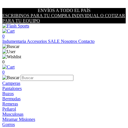
ENVÍOS A TODO EL PAÍS
ESCRIBINOS PARA TU COMPRA INDIVIDUAL O COTIZAR
PARA TU EQUIPO
0
Indumentaria
Accesorios
SALE
Nosotros
Contacto
0
0
Camperas
Pantalones
Buzos
Bermudas
Remeras
Peñarol
Musculosas
Miramar Misiones
Gorros