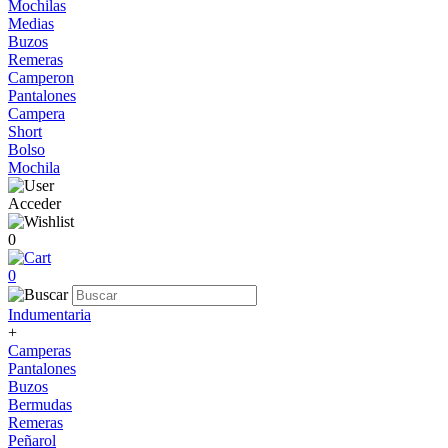
Mochilas
Medias
Buzos
Remeras
Camperon
Pantalones
Campera
Short
Bolso
Mochila
Acceder
0
0
Indumentaria
+
Camperas
Pantalones
Buzos
Bermudas
Remeras
Peñarol