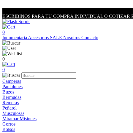
ESCRIBINOS PARA TU COMPRA INDIVIDUAL O COTIZAR 
0
Indumentaria
Accesorios
SALE
Nosotros
Contacto
0
0
Camperas
Pantalones
Buzos
Bermudas
Remeras
Peñarol
Musculosas
Miramar Misiones
Gorros
Bolsos