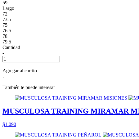
59
Largo
72
73.5
75
76.5
78
79.5
Cantidad
-
+
Agregar al carrito
.
También te puede interesar
MUSCULOSA TRAINING MIRAMAR M
$1.090