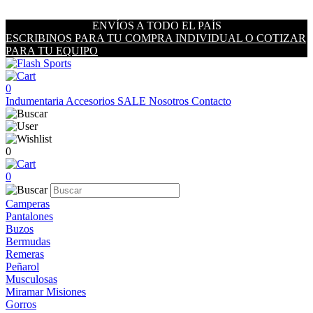
ENVÍOS A TODO EL PAÍS
ESCRIBINOS PARA TU COMPRA INDIVIDUAL O COTIZAR
PARA TU EQUIPO
0
Indumentaria
Accesorios
SALE
Nosotros
Contacto
0
0
Camperas
Pantalones
Buzos
Bermudas
Remeras
Peñarol
Musculosas
Miramar Misiones
Gorros