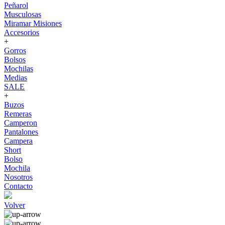
Peñarol
Musculosas
Miramar Misiones
Accesorios
+
Gorros
Bolsos
Mochilas
Medias
SALE
+
Buzos
Remeras
Camperon
Pantalones
Campera
Short
Bolso
Mochila
Nosotros
Contacto
Volver