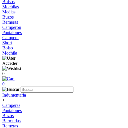
Bolsos
Mochilas
Medias
Buzos
Remeras
Camperon
Pantalones
Campera
Short
Bolso
Mochila
Acceder
0
0
Indumentaria
+
Camperas
Pantalones
Buzos
Bermudas
Remeras