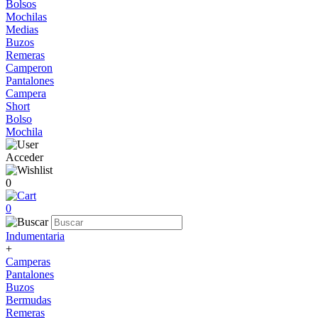
Bolsos
Mochilas
Medias
Buzos
Remeras
Camperon
Pantalones
Campera
Short
Bolso
Mochila
Acceder
0
0
Indumentaria
+
Camperas
Pantalones
Buzos
Bermudas
Remeras