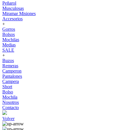
Peñarol
Musculosas
Miramar Misiones
Accesorios
+
Gorros
Bolsos
Mochilas
Medias
SALE
+
Buzos
Remeras
Camperon
Pantalones
Campera
Short
Bolso
Mochila
Nosotros
Contacto
Volver