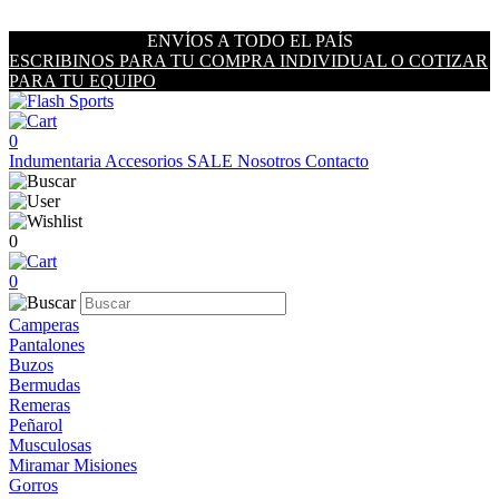
ENVÍOS A TODO EL PAÍS
ESCRIBINOS PARA TU COMPRA INDIVIDUAL O COTIZAR
PARA TU EQUIPO
0
Indumentaria
Accesorios
SALE
Nosotros
Contacto
0
0
Camperas
Pantalones
Buzos
Bermudas
Remeras
Peñarol
Musculosas
Miramar Misiones
Gorros