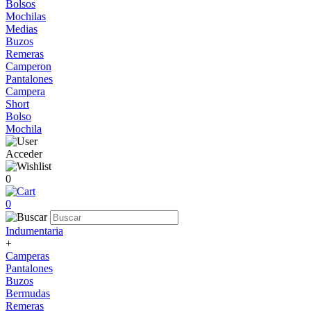
Bolsos
Mochilas
Medias
Buzos
Remeras
Camperon
Pantalones
Campera
Short
Bolso
Mochila
Acceder
0
0
Indumentaria
+
Camperas
Pantalones
Buzos
Bermudas
Remeras