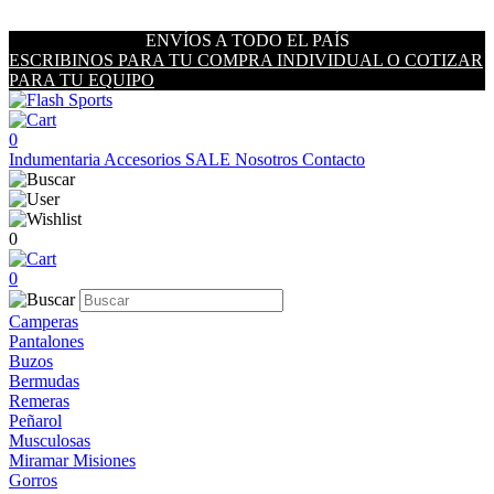
ENVÍOS A TODO EL PAÍS
ESCRIBINOS PARA TU COMPRA INDIVIDUAL O COTIZAR
PARA TU EQUIPO
0
Indumentaria
Accesorios
SALE
Nosotros
Contacto
0
0
Camperas
Pantalones
Buzos
Bermudas
Remeras
Peñarol
Musculosas
Miramar Misiones
Gorros