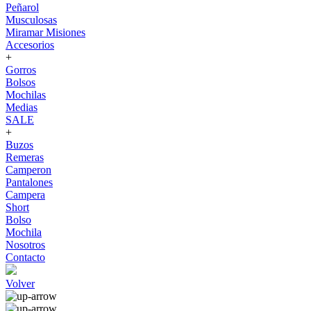
Peñarol
Musculosas
Miramar Misiones
Accesorios
+
Gorros
Bolsos
Mochilas
Medias
SALE
+
Buzos
Remeras
Camperon
Pantalones
Campera
Short
Bolso
Mochila
Nosotros
Contacto
Volver