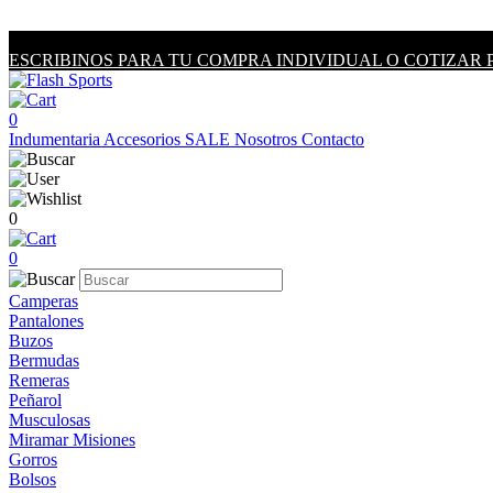
ESCRIBINOS PARA TU COMPRA INDIVIDUAL O COTIZAR 
0
Indumentaria
Accesorios
SALE
Nosotros
Contacto
0
0
Camperas
Pantalones
Buzos
Bermudas
Remeras
Peñarol
Musculosas
Miramar Misiones
Gorros
Bolsos