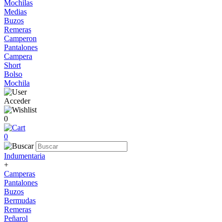
Mochilas
Medias
Buzos
Remeras
Camperon
Pantalones
Campera
Short
Bolso
Mochila
Acceder
0
0
Indumentaria
+
Camperas
Pantalones
Buzos
Bermudas
Remeras
Peñarol