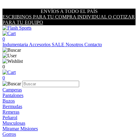
ENVÍOS A TODO EL PAÍS
ESCRIBINOS PARA TU COMPRA INDIVIDUAL O COTIZAR
PARA TU EQUIPO
0
Indumentaria
Accesorios
SALE
Nosotros
Contacto
0
0
Camperas
Pantalones
Buzos
Bermudas
Remeras
Peñarol
Musculosas
Miramar Misiones
Gorros