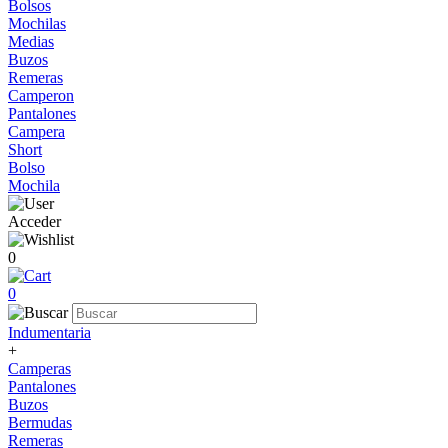
Bolsos
Mochilas
Medias
Buzos
Remeras
Camperon
Pantalones
Campera
Short
Bolso
Mochila
Acceder
0
0
Indumentaria
+
Camperas
Pantalones
Buzos
Bermudas
Remeras