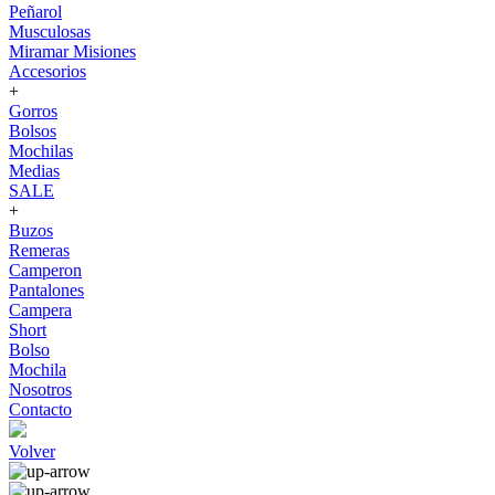
Peñarol
Musculosas
Miramar Misiones
Accesorios
+
Gorros
Bolsos
Mochilas
Medias
SALE
+
Buzos
Remeras
Camperon
Pantalones
Campera
Short
Bolso
Mochila
Nosotros
Contacto
Volver