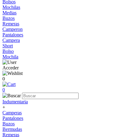
Bolsos
Mochilas
Medias
Buzos
Remeras
Camperon
Pantalones
Campera
Short
Bolso
Mochila
Acceder
0
0
Indumentaria
+
Camperas
Pantalones
Buzos
Bermudas
Remeras