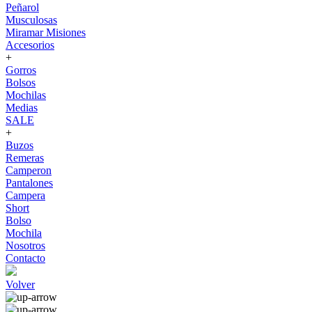
Peñarol
Musculosas
Miramar Misiones
Accesorios
+
Gorros
Bolsos
Mochilas
Medias
SALE
+
Buzos
Remeras
Camperon
Pantalones
Campera
Short
Bolso
Mochila
Nosotros
Contacto
Volver