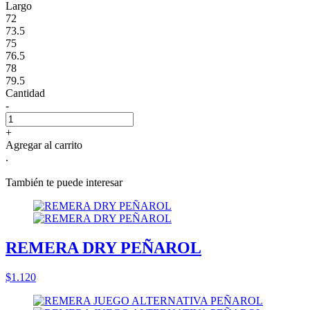
Largo
72
73.5
75
76.5
78
79.5
Cantidad
-
+
Agregar al carrito
.
También te puede interesar
REMERA DRY PEÑAROL
$1.120