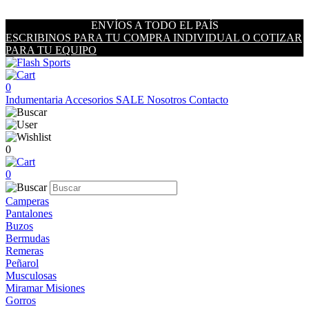
ENVÍOS A TODO EL PAÍS
ESCRIBINOS PARA TU COMPRA INDIVIDUAL O COTIZAR
PARA TU EQUIPO
0
Indumentaria
Accesorios
SALE
Nosotros
Contacto
0
0
Camperas
Pantalones
Buzos
Bermudas
Remeras
Peñarol
Musculosas
Miramar Misiones
Gorros