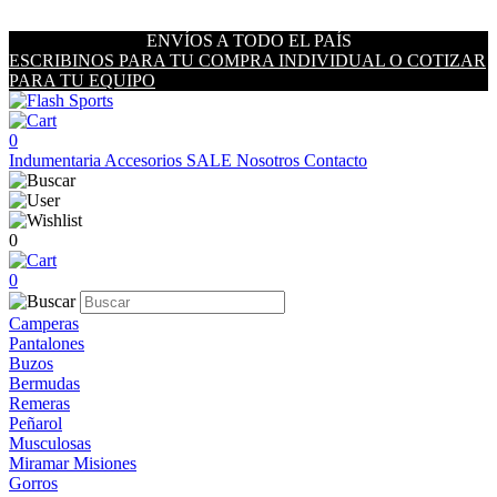
ENVÍOS A TODO EL PAÍS
ESCRIBINOS PARA TU COMPRA INDIVIDUAL O COTIZAR
PARA TU EQUIPO
0
Indumentaria
Accesorios
SALE
Nosotros
Contacto
0
0
Camperas
Pantalones
Buzos
Bermudas
Remeras
Peñarol
Musculosas
Miramar Misiones
Gorros