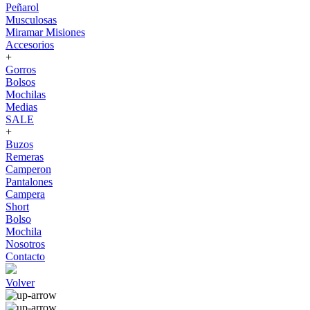
Peñarol
Musculosas
Miramar Misiones
Accesorios
+
Gorros
Bolsos
Mochilas
Medias
SALE
+
Buzos
Remeras
Camperon
Pantalones
Campera
Short
Bolso
Mochila
Nosotros
Contacto
Volver