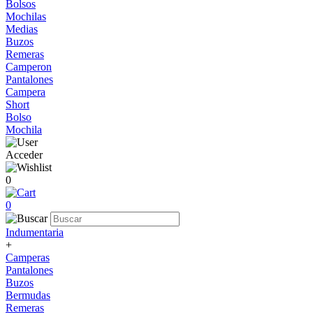
Bolsos
Mochilas
Medias
Buzos
Remeras
Camperon
Pantalones
Campera
Short
Bolso
Mochila
Acceder
0
0
Indumentaria
+
Camperas
Pantalones
Buzos
Bermudas
Remeras