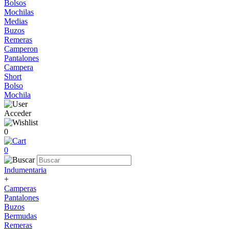
Bolsos
Mochilas
Medias
Buzos
Remeras
Camperon
Pantalones
Campera
Short
Bolso
Mochila
Acceder
0
0
Indumentaria
+
Camperas
Pantalones
Buzos
Bermudas
Remeras