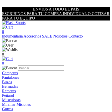
ENVÍOS A TODO EL PAÍS
ESCRIBINOS PARA TU COMPRA INDIVIDUAL O COTIZAR
PARA TU EQUIPO
0
Indumentaria
Accesorios
SALE
Nosotros
Contacto
0
0
Camperas
Pantalones
Buzos
Bermudas
Remeras
Peñarol
Musculosas
Miramar Misiones
Gorros