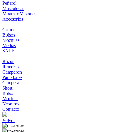
Peñarol
Musculosas
Miramar Misiones
Accesorios
+
Gorros
Bolsos
Mochilas
Medias
SALE
+
Buzos
Remeras
Camperon
Pantalones
Campera
Short
Bolso
Mochila
Nosotros
Contacto
Volver