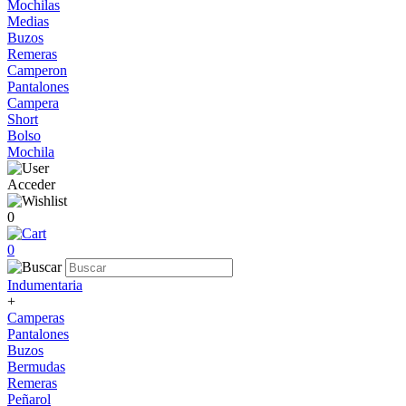
Mochilas
Medias
Buzos
Remeras
Camperon
Pantalones
Campera
Short
Bolso
Mochila
Acceder
0
0
Indumentaria
+
Camperas
Pantalones
Buzos
Bermudas
Remeras
Peñarol