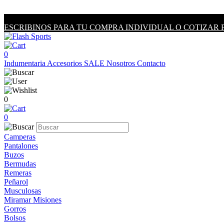
ESCRIBINOS PARA TU COMPRA INDIVIDUAL O COTIZAR 
0
Indumentaria
Accesorios
SALE
Nosotros
Contacto
0
0
Camperas
Pantalones
Buzos
Bermudas
Remeras
Peñarol
Musculosas
Miramar Misiones
Gorros
Bolsos