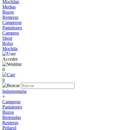
Mochilas
Medias
Buzos
Remeras
Camperon
Pantalones
Campera
Short
Bolso
Mochila
Acceder
0
0
Indumentaria
+
Camperas
Pantalones
Buzos
Bermudas
Remeras
Peñarol