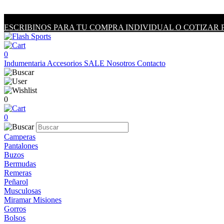
ESCRIBINOS PARA TU COMPRA INDIVIDUAL O COTIZAR 
0
Indumentaria
Accesorios
SALE
Nosotros
Contacto
0
0
Camperas
Pantalones
Buzos
Bermudas
Remeras
Peñarol
Musculosas
Miramar Misiones
Gorros
Bolsos