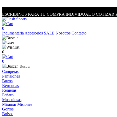
ESCRIBINOS PARA TU COMPRA INDIVIDUAL O COTIZAR 
0
Indumentaria
Accesorios
SALE
Nosotros
Contacto
0
0
Camperas
Pantalones
Buzos
Bermudas
Remeras
Peñarol
Musculosas
Miramar Misiones
Gorros
Bolsos