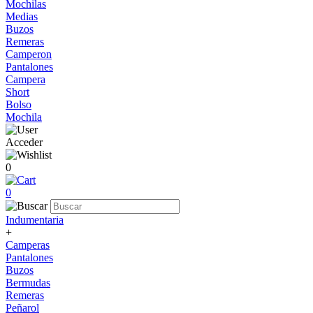
Mochilas
Medias
Buzos
Remeras
Camperon
Pantalones
Campera
Short
Bolso
Mochila
Acceder
0
0
Indumentaria
+
Camperas
Pantalones
Buzos
Bermudas
Remeras
Peñarol