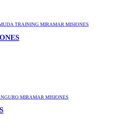
IONES
S