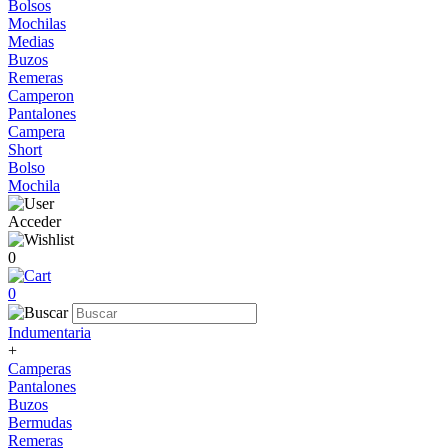
Bolsos
Mochilas
Medias
Buzos
Remeras
Camperon
Pantalones
Campera
Short
Bolso
Mochila
Acceder
0
0
Indumentaria
+
Camperas
Pantalones
Buzos
Bermudas
Remeras