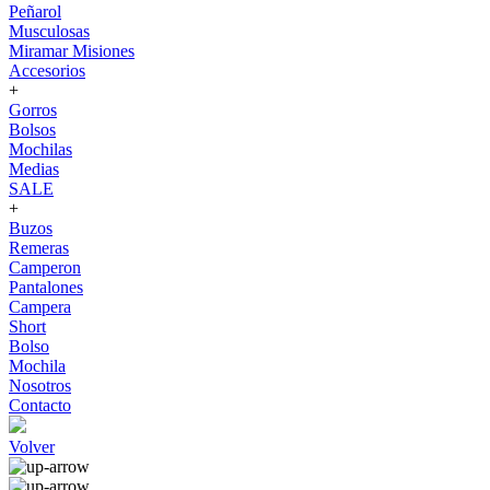
Peñarol
Musculosas
Miramar Misiones
Accesorios
+
Gorros
Bolsos
Mochilas
Medias
SALE
+
Buzos
Remeras
Camperon
Pantalones
Campera
Short
Bolso
Mochila
Nosotros
Contacto
Volver