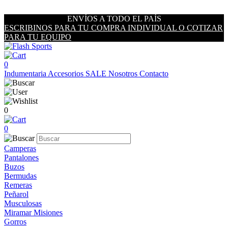
ENVÍOS A TODO EL PAÍS
ESCRIBINOS PARA TU COMPRA INDIVIDUAL O COTIZAR
PARA TU EQUIPO
0
Indumentaria
Accesorios
SALE
Nosotros
Contacto
0
0
Camperas
Pantalones
Buzos
Bermudas
Remeras
Peñarol
Musculosas
Miramar Misiones
Gorros