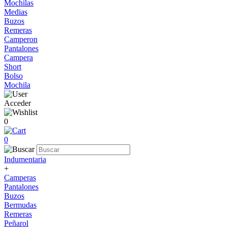
Mochilas
Medias
Buzos
Remeras
Camperon
Pantalones
Campera
Short
Bolso
Mochila
Acceder
0
0
Indumentaria
+
Camperas
Pantalones
Buzos
Bermudas
Remeras
Peñarol