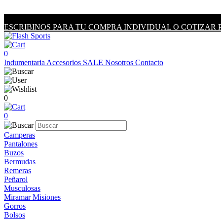
ESCRIBINOS PARA TU COMPRA INDIVIDUAL O COTIZAR 
0
Indumentaria
Accesorios
SALE
Nosotros
Contacto
0
0
Camperas
Pantalones
Buzos
Bermudas
Remeras
Peñarol
Musculosas
Miramar Misiones
Gorros
Bolsos