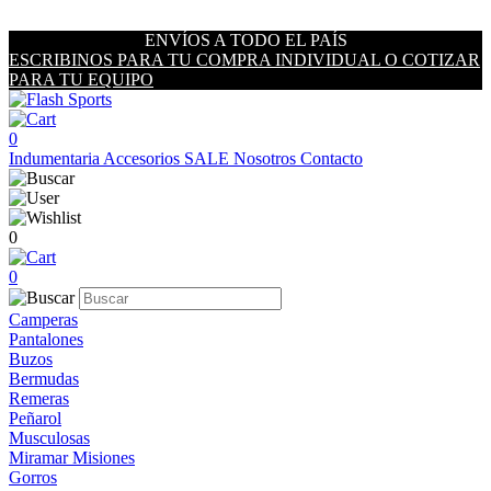
ENVÍOS A TODO EL PAÍS
ESCRIBINOS PARA TU COMPRA INDIVIDUAL O COTIZAR
PARA TU EQUIPO
0
Indumentaria
Accesorios
SALE
Nosotros
Contacto
0
0
Camperas
Pantalones
Buzos
Bermudas
Remeras
Peñarol
Musculosas
Miramar Misiones
Gorros