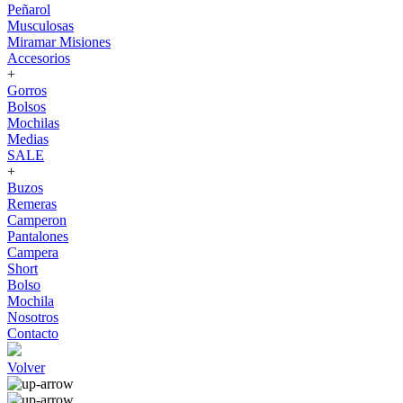
Peñarol
Musculosas
Miramar Misiones
Accesorios
+
Gorros
Bolsos
Mochilas
Medias
SALE
+
Buzos
Remeras
Camperon
Pantalones
Campera
Short
Bolso
Mochila
Nosotros
Contacto
Volver