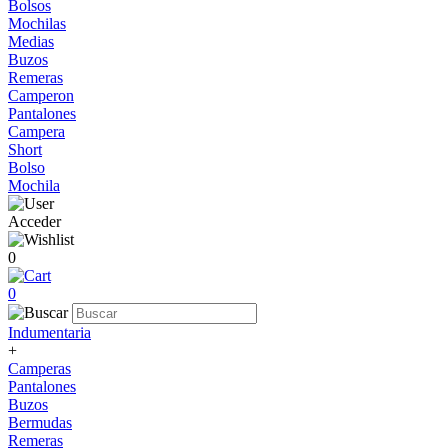
Bolsos
Mochilas
Medias
Buzos
Remeras
Camperon
Pantalones
Campera
Short
Bolso
Mochila
Acceder
0
0
Indumentaria
+
Camperas
Pantalones
Buzos
Bermudas
Remeras