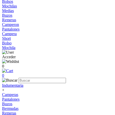
Bolsos
Mochilas
Medias
Buzos
Remeras
Camperon
Pantalones
Campera
Short
Bolso
Mochila
Acceder
0
0
Indumentaria
+
Camperas
Pantalones
Buzos
Bermudas
Remeras