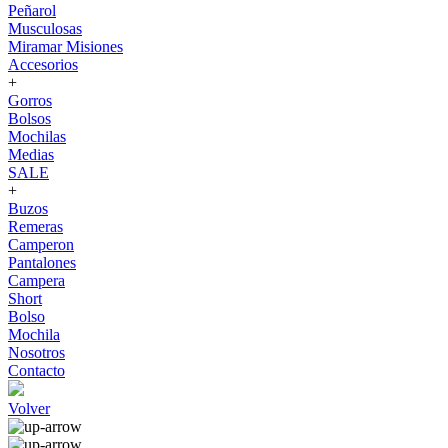
Peñarol
Musculosas
Miramar Misiones
Accesorios
+
Gorros
Bolsos
Mochilas
Medias
SALE
+
Buzos
Remeras
Camperon
Pantalones
Campera
Short
Bolso
Mochila
Nosotros
Contacto
Volver