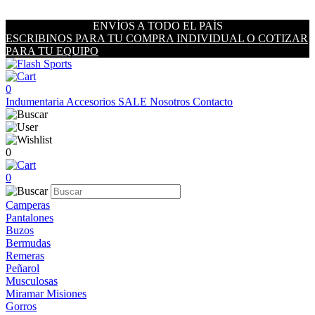
ENVÍOS A TODO EL PAÍS
ESCRIBINOS PARA TU COMPRA INDIVIDUAL O COTIZAR
PARA TU EQUIPO
0
Indumentaria
Accesorios
SALE
Nosotros
Contacto
0
0
Camperas
Pantalones
Buzos
Bermudas
Remeras
Peñarol
Musculosas
Miramar Misiones
Gorros