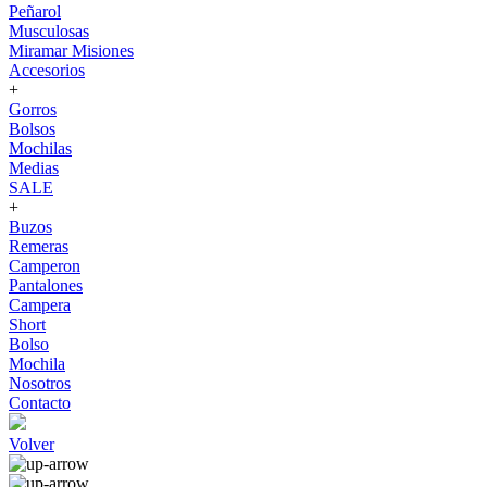
Peñarol
Musculosas
Miramar Misiones
Accesorios
+
Gorros
Bolsos
Mochilas
Medias
SALE
+
Buzos
Remeras
Camperon
Pantalones
Campera
Short
Bolso
Mochila
Nosotros
Contacto
Volver