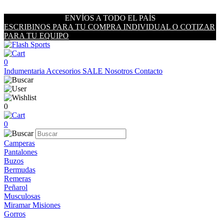
ENVÍOS A TODO EL PAÍS
ESCRIBINOS PARA TU COMPRA INDIVIDUAL O COTIZAR
PARA TU EQUIPO
0
Indumentaria
Accesorios
SALE
Nosotros
Contacto
0
0
Camperas
Pantalones
Buzos
Bermudas
Remeras
Peñarol
Musculosas
Miramar Misiones
Gorros