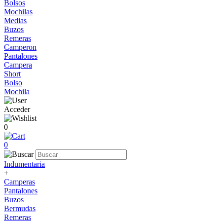
Bolsos
Mochilas
Medias
Buzos
Remeras
Camperon
Pantalones
Campera
Short
Bolso
Mochila
Acceder
0
0
Indumentaria
+
Camperas
Pantalones
Buzos
Bermudas
Remeras