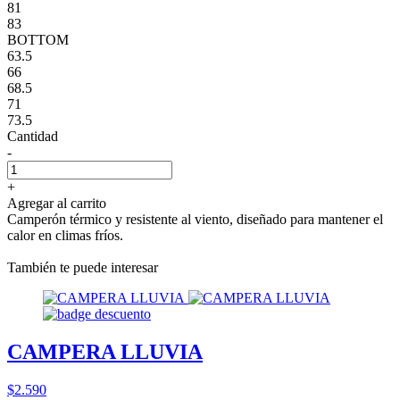
81
83
BOTTOM
63.5
66
68.5
71
73.5
Cantidad
-
+
Agregar al carrito
Camperón térmico y resistente al viento, diseñado para mantener el
calor en climas fríos.
También te puede interesar
CAMPERA LLUVIA
$2.590