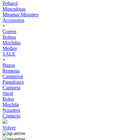
Peñarol
Musculosas
Miramar Misiones
Accesorios
+
Gorros
Bolsos
Mochilas
Medias
SALE
+
Buzos
Remeras
Camperon
Pantalones
Campera
Short
Bolso
Mochila
Nosotros
Contacto
Volver