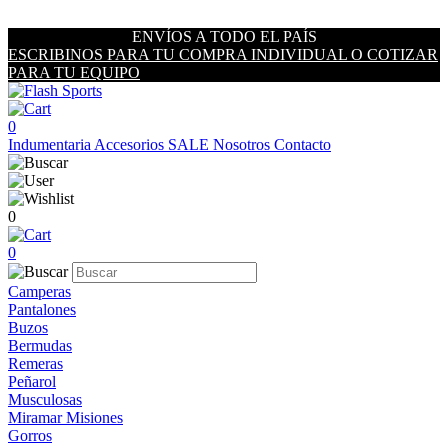
ENVÍOS A TODO EL PAÍS
ESCRIBINOS PARA TU COMPRA INDIVIDUAL O COTIZAR
PARA TU EQUIPO
0
Indumentaria
Accesorios
SALE
Nosotros
Contacto
0
0
Camperas
Pantalones
Buzos
Bermudas
Remeras
Peñarol
Musculosas
Miramar Misiones
Gorros