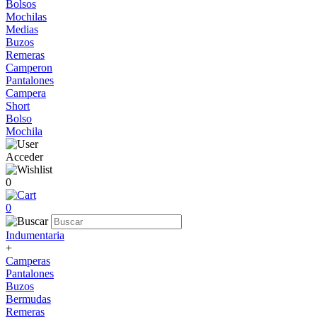
Bolsos
Mochilas
Medias
Buzos
Remeras
Camperon
Pantalones
Campera
Short
Bolso
Mochila
Acceder
0
0
Indumentaria
+
Camperas
Pantalones
Buzos
Bermudas
Remeras