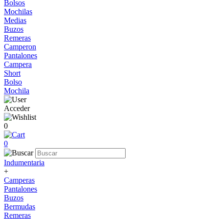
Bolsos
Mochilas
Medias
Buzos
Remeras
Camperon
Pantalones
Campera
Short
Bolso
Mochila
Acceder
0
0
Indumentaria
+
Camperas
Pantalones
Buzos
Bermudas
Remeras