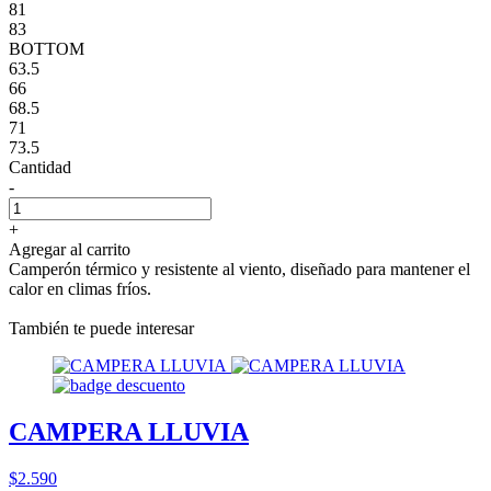
81
83
BOTTOM
63.5
66
68.5
71
73.5
Cantidad
-
+
Agregar al carrito
Camperón térmico y resistente al viento, diseñado para mantener el
calor en climas fríos.
También te puede interesar
CAMPERA LLUVIA
$2.590