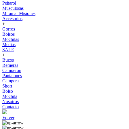
Peñarol
Musculosas
Miramar Misiones
Accesorios
+
Gorros
Bolsos
Mochilas
Medias
SALE
+
Buzos
Remeras
Camperon
Pantalones
Campera
Short
Bolso
Mochila
Nosotros
Contacto
Volver