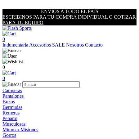
ENVÍOS A TODO EL PAÍS
ESCRIBINOS PARA TU COMPRA INDIVIDUAL O COTIZAR
PARA TU EQUIPO
0
Indumentaria
Accesorios
SALE
Nosotros
Contacto
0
0
Camperas
Pantalones
Buzos
Bermudas
Remeras
Peñarol
Musculosas
Miramar Misiones
Gorros