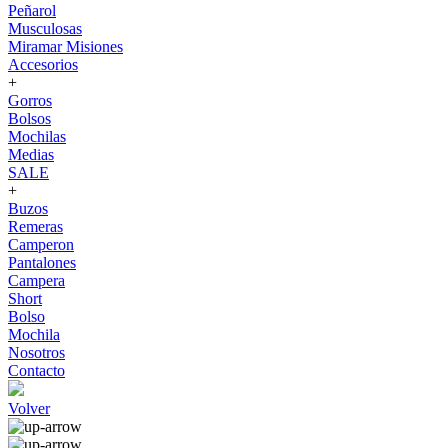
Peñarol
Musculosas
Miramar Misiones
Accesorios
+
Gorros
Bolsos
Mochilas
Medias
SALE
+
Buzos
Remeras
Camperon
Pantalones
Campera
Short
Bolso
Mochila
Nosotros
Contacto
Volver