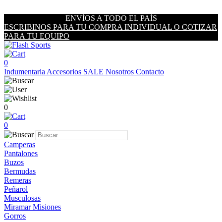
ENVÍOS A TODO EL PAÍS
ESCRIBINOS PARA TU COMPRA INDIVIDUAL O COTIZAR
PARA TU EQUIPO
0
Indumentaria
Accesorios
SALE
Nosotros
Contacto
0
0
Camperas
Pantalones
Buzos
Bermudas
Remeras
Peñarol
Musculosas
Miramar Misiones
Gorros