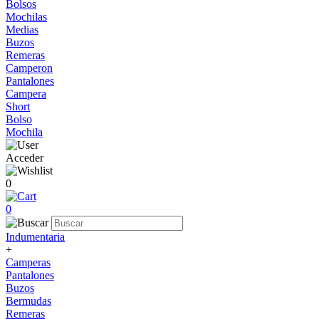
Bolsos
Mochilas
Medias
Buzos
Remeras
Camperon
Pantalones
Campera
Short
Bolso
Mochila
Acceder
0
0
Indumentaria
+
Camperas
Pantalones
Buzos
Bermudas
Remeras