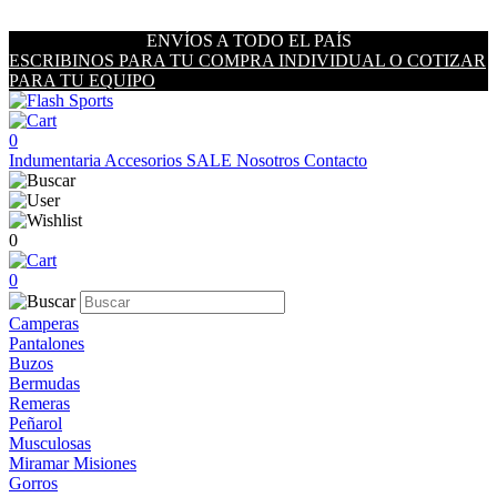
ENVÍOS A TODO EL PAÍS
ESCRIBINOS PARA TU COMPRA INDIVIDUAL O COTIZAR
PARA TU EQUIPO
0
Indumentaria
Accesorios
SALE
Nosotros
Contacto
0
0
Camperas
Pantalones
Buzos
Bermudas
Remeras
Peñarol
Musculosas
Miramar Misiones
Gorros