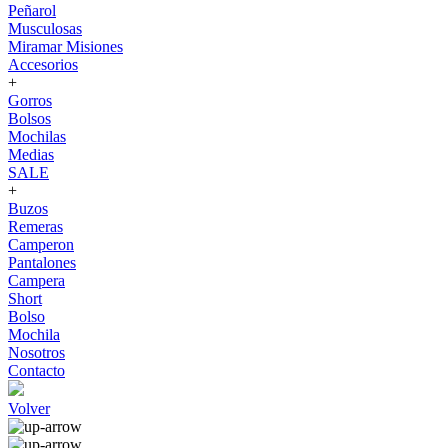
Peñarol
Musculosas
Miramar Misiones
Accesorios
+
Gorros
Bolsos
Mochilas
Medias
SALE
+
Buzos
Remeras
Camperon
Pantalones
Campera
Short
Bolso
Mochila
Nosotros
Contacto
Volver