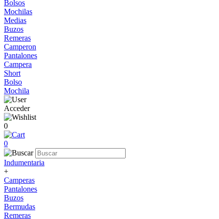
Bolsos
Mochilas
Medias
Buzos
Remeras
Camperon
Pantalones
Campera
Short
Bolso
Mochila
Acceder
0
0
Indumentaria
+
Camperas
Pantalones
Buzos
Bermudas
Remeras