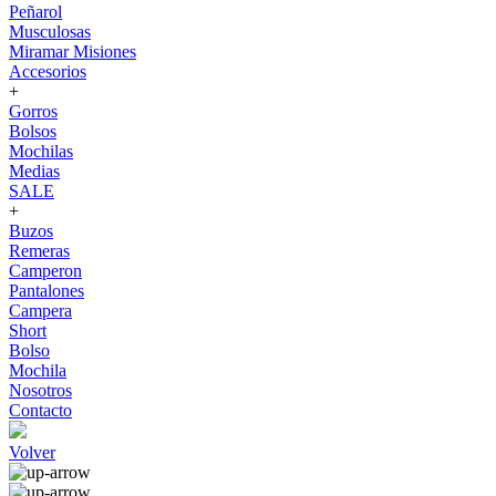
Peñarol
Musculosas
Miramar Misiones
Accesorios
+
Gorros
Bolsos
Mochilas
Medias
SALE
+
Buzos
Remeras
Camperon
Pantalones
Campera
Short
Bolso
Mochila
Nosotros
Contacto
Volver