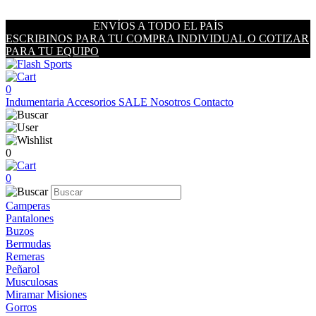
ENVÍOS A TODO EL PAÍS
ESCRIBINOS PARA TU COMPRA INDIVIDUAL O COTIZAR
PARA TU EQUIPO
0
Indumentaria
Accesorios
SALE
Nosotros
Contacto
0
0
Camperas
Pantalones
Buzos
Bermudas
Remeras
Peñarol
Musculosas
Miramar Misiones
Gorros