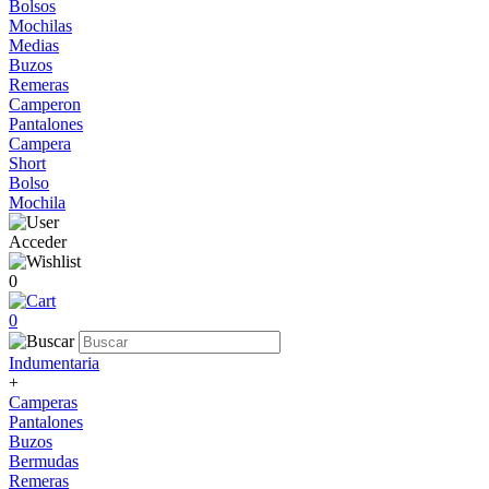
Bolsos
Mochilas
Medias
Buzos
Remeras
Camperon
Pantalones
Campera
Short
Bolso
Mochila
Acceder
0
0
Indumentaria
+
Camperas
Pantalones
Buzos
Bermudas
Remeras