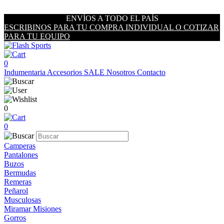
ENVÍOS A TODO EL PAÍS
ESCRIBINOS PARA TU COMPRA INDIVIDUAL O COTIZAR
PARA TU EQUIPO
0
Indumentaria
Accesorios
SALE
Nosotros
Contacto
0
0
Camperas
Pantalones
Buzos
Bermudas
Remeras
Peñarol
Musculosas
Miramar Misiones
Gorros