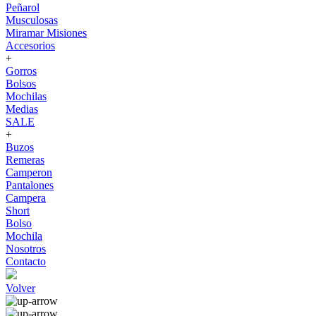
Peñarol
Musculosas
Miramar Misiones
Accesorios
+
Gorros
Bolsos
Mochilas
Medias
SALE
+
Buzos
Remeras
Camperon
Pantalones
Campera
Short
Bolso
Mochila
Nosotros
Contacto
Volver