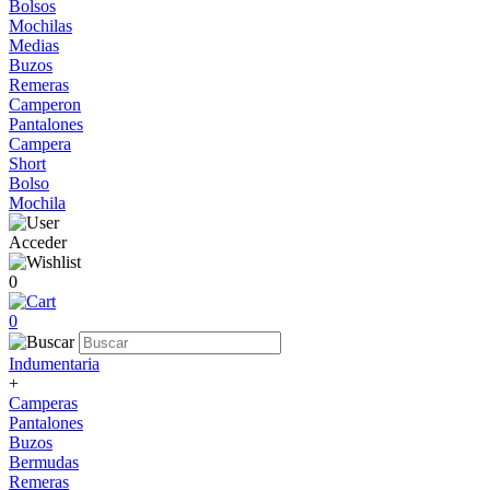
Bolsos
Mochilas
Medias
Buzos
Remeras
Camperon
Pantalones
Campera
Short
Bolso
Mochila
Acceder
0
0
Indumentaria
+
Camperas
Pantalones
Buzos
Bermudas
Remeras