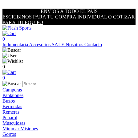
ENVÍOS A TODO EL PAÍS
ESCRIBINOS PARA TU COMPRA INDIVIDUAL O COTIZAR
PARA TU EQUIPO
0
Indumentaria
Accesorios
SALE
Nosotros
Contacto
0
0
Camperas
Pantalones
Buzos
Bermudas
Remeras
Peñarol
Musculosas
Miramar Misiones
Gorros