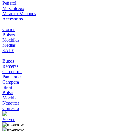
Peñarol
Musculosas
Miramar Misiones
Accesorios
+
Gorros
Bolsos
Mochilas
Medias
SALE
+
Buzos
Remeras
Camperon
Pantalones
Campera
Short
Bolso
Mochila
Nosotros
Contacto
Volver