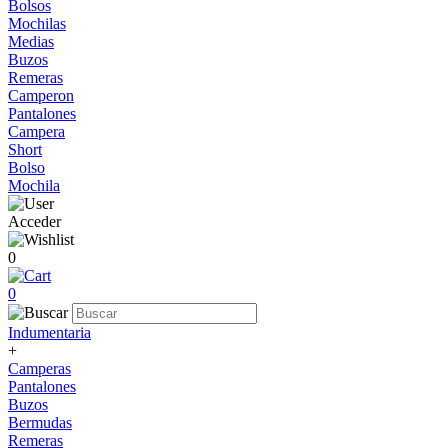
Bolsos
Mochilas
Medias
Buzos
Remeras
Camperon
Pantalones
Campera
Short
Bolso
Mochila
Acceder
0
0
Indumentaria
+
Camperas
Pantalones
Buzos
Bermudas
Remeras