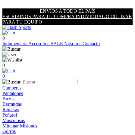
ENVÍOS A TODO EL PAÍS
ESCRIBINOS PARA TU COMPRA INDIVIDUAL O COTIZAR
PARA TU EQUIPO
0
Indumentaria
Accesorios
SALE
Nosotros
Contacto
0
0
Camperas
Pantalones
Buzos
Bermudas
Remeras
Peñarol
Musculosas
Miramar Misiones
Gorros