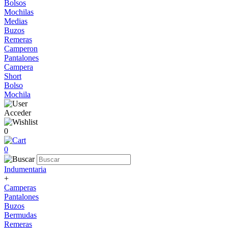
Bolsos
Mochilas
Medias
Buzos
Remeras
Camperon
Pantalones
Campera
Short
Bolso
Mochila
Acceder
0
0
Indumentaria
+
Camperas
Pantalones
Buzos
Bermudas
Remeras