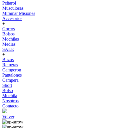
Peñarol
Musculosas
Miramar Misiones
Accesorios
+
Gorros
Bolsos
Mochilas
Medias
SALE
+
Buzos
Remeras
Camperon
Pantalones
Campera
Short
Bolso
Mochila
Nosotros
Contacto
Volver