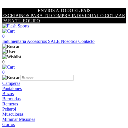
ENVÍOS A TODO EL PAÍS
ESCRIBINOS PARA TU COMPRA INDIVIDUAL O COTIZAR
PARA TU EQUIPO
0
Indumentaria
Accesorios
SALE
Nosotros
Contacto
0
0
Camperas
Pantalones
Buzos
Bermudas
Remeras
Peñarol
Musculosas
Miramar Misiones
Gorros