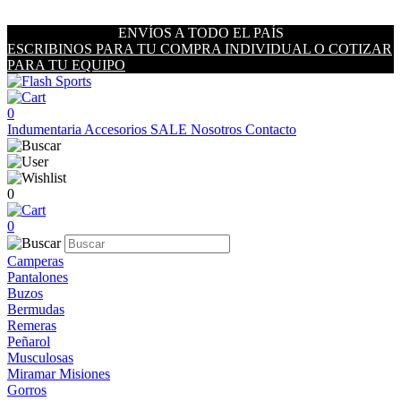
ENVÍOS A TODO EL PAÍS
ESCRIBINOS PARA TU COMPRA INDIVIDUAL O COTIZAR
PARA TU EQUIPO
0
Indumentaria
Accesorios
SALE
Nosotros
Contacto
0
0
Camperas
Pantalones
Buzos
Bermudas
Remeras
Peñarol
Musculosas
Miramar Misiones
Gorros