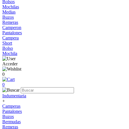
Bolsos
Mochilas
Medias
Buzos
Remeras
Camperon
Pantalones
Campera
Short
Bolso
Mochila
Acceder
0
0
Indumentaria
+
Camperas
Pantalones
Buzos
Bermudas
Remeras