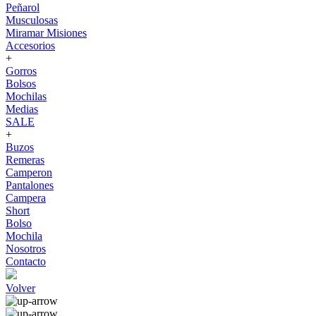
Peñarol
Musculosas
Miramar Misiones
Accesorios
+
Gorros
Bolsos
Mochilas
Medias
SALE
+
Buzos
Remeras
Camperon
Pantalones
Campera
Short
Bolso
Mochila
Nosotros
Contacto
Volver