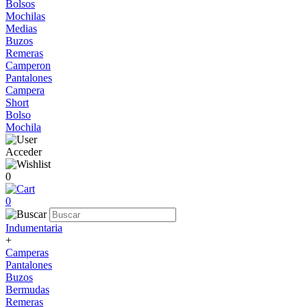
Bolsos
Mochilas
Medias
Buzos
Remeras
Camperon
Pantalones
Campera
Short
Bolso
Mochila
Acceder
0
0
Indumentaria
+
Camperas
Pantalones
Buzos
Bermudas
Remeras