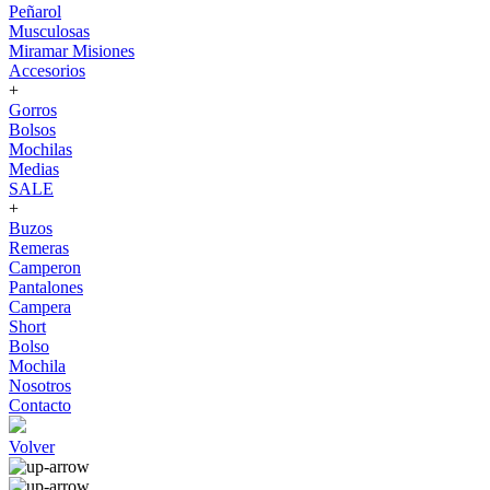
Peñarol
Musculosas
Miramar Misiones
Accesorios
+
Gorros
Bolsos
Mochilas
Medias
SALE
+
Buzos
Remeras
Camperon
Pantalones
Campera
Short
Bolso
Mochila
Nosotros
Contacto
Volver