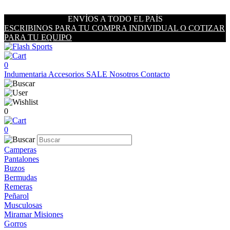
ENVÍOS A TODO EL PAÍS
ESCRIBINOS PARA TU COMPRA INDIVIDUAL O COTIZAR
PARA TU EQUIPO
0
Indumentaria
Accesorios
SALE
Nosotros
Contacto
0
0
Camperas
Pantalones
Buzos
Bermudas
Remeras
Peñarol
Musculosas
Miramar Misiones
Gorros